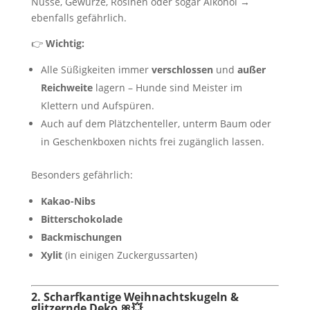
Nüsse, Gewürze, Rosinen oder sogar Alkohol →
ebenfalls gefährlich.
👉
Wichtig:
Alle Süßigkeiten immer
verschlossen
und
außer
Reichweite
lagern – Hunde sind Meister im
Klettern und Aufspüren.
Auch auf dem Plätzchenteller, unterm Baum oder
in Geschenkboxen nichts frei zugänglich lassen.
Besonders gefährlich:
Kakao-Nibs
Bitterschokolade
Backmischungen
Xylit
(in einigen Zuckergussarten)
2. Scharfkantige Weihnachtskugeln &
glitzernde Deko 🎀💥