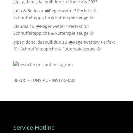
gipsy_dana_dasbulliduo
zu
Über Uns 2025
Julia & Bodo
zu
🌧️Regenwetter? Perfekt für
Schnüffelteppiche & Futterspielzeuge 🐶
Claudia
zu
🌧️Regenwetter? Perfekt für
Schnüffelteppiche & Futterspielzeuge 🐶
gipsy_dana_dasbulliduo
zu
🌧️Regenwetter? Perfekt
für Schnüffelteppiche & Futterspielzeuge 🐶
BESUCHE UNS AUF
INSTAGRAM
Service-Hotline