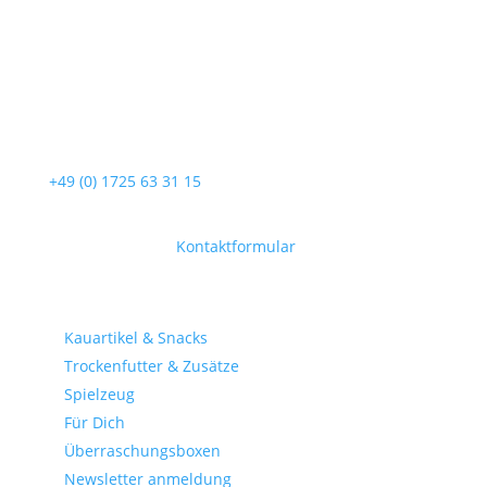
Service-Hotline
Unterstützung und Beratung unter:
+49 (0) 1725 63 31 15
Mo-Fr, 09:00 – 17:00 Uhr
Oder über unser
Kontaktformular
.
Shop-Kategorien
Kauartikel & Snacks
Trockenfutter & Zusätze
Spielzeug
Für Dich
Überraschungsboxen
Newsletter anmeldung