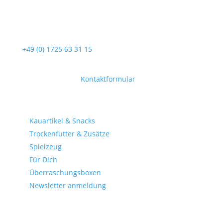
Service-Hotline
Unterstützung und Beratung unter:
+49 (0) 1725 63 31 15
Mo-Fr, 09:00 – 17:00 Uhr
Oder über unser
Kontaktformular
.
Shop-Kategorien
Kauartikel & Snacks
Trockenfutter & Zusätze
Spielzeug
Für Dich
Überraschungsboxen
Newsletter anmeldung
gesetzliche Informationen