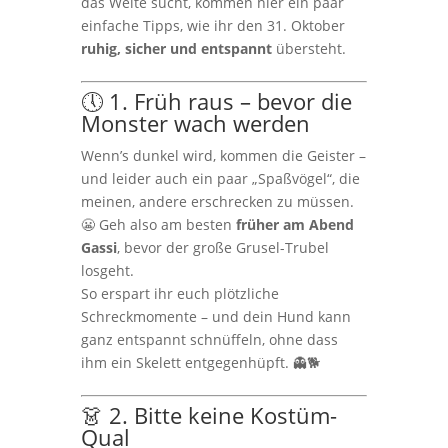
das Weite sucht, kommen hier ein paar
einfache Tipps, wie ihr den 31. Oktober
ruhig, sicher und entspannt
übersteht.
🕔 1. Früh raus – bevor die
Monster wach werden
Wenn’s dunkel wird, kommen die Geister –
und leider auch ein paar „Spaßvögel“, die
meinen, andere erschrecken zu müssen.
😬 Geh also am besten
früher am Abend
Gassi
, bevor der große Grusel-Trubel
losgeht.
So erspart ihr euch plötzliche
Schreckmomente – und dein Hund kann
ganz entspannt schnüffeln, ohne dass
ihm ein Skelett entgegenhüpft. 👻🐕
👗 2. Bitte keine Kostüm-
Qual