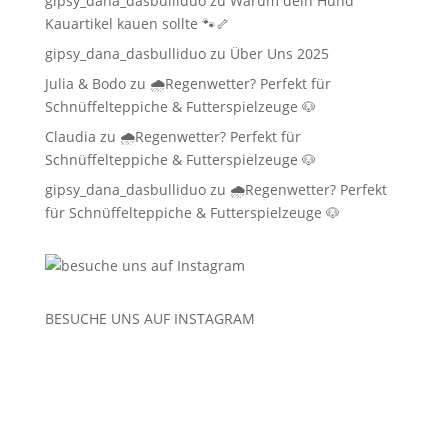
gipsy_dana_dasbulliduo
zu
Warum dein Hund
Kauartikel kauen sollte 🐾🦴
gipsy_dana_dasbulliduo
zu
Über Uns 2025
Julia & Bodo
zu
🌧️Regenwetter? Perfekt für
Schnüffelteppiche & Futterspielzeuge 🐶
Claudia
zu
🌧️Regenwetter? Perfekt für
Schnüffelteppiche & Futterspielzeuge 🐶
gipsy_dana_dasbulliduo
zu
🌧️Regenwetter? Perfekt
für Schnüffelteppiche & Futterspielzeuge 🐶
BESUCHE UNS AUF
INSTAGRAM