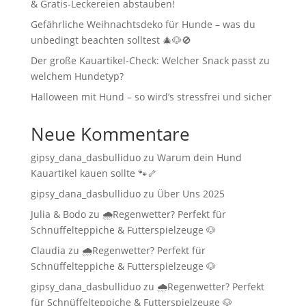
& Gratis-Leckereien abstauben!
Gefährliche Weihnachtsdeko für Hunde – was du
unbedingt beachten solltest 🎄🐶🚫
Der große Kauartikel-Check: Welcher Snack passt zu
welchem Hundetyp?
Halloween mit Hund – so wird’s stressfrei und sicher
Neue Kommentare
gipsy_dana_dasbulliduo
zu
Warum dein Hund
Kauartikel kauen sollte 🐾🦴
gipsy_dana_dasbulliduo
zu
Über Uns 2025
Julia & Bodo
zu
🌧️Regenwetter? Perfekt für
Schnüffelteppiche & Futterspielzeuge 🐶
Claudia
zu
🌧️Regenwetter? Perfekt für
Schnüffelteppiche & Futterspielzeuge 🐶
gipsy_dana_dasbulliduo
zu
🌧️Regenwetter? Perfekt
für Schnüffelteppiche & Futterspielzeuge 🐶