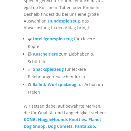
Spielen gehört für Hunde einfach dazu –
egal ob Kuscheln, Toben oder Knobeln.
Deshalb findest du bei uns eine große
Auswahl an
Hundespielzeug
, das
Abwechslung in den Alltag bringt:
🧩
Intelligenzspielzeug
für clevere
Köpfe
🧸
Kuscheltiere
zum Liebhaben &
Schütteln
🦴
Snackspielzeug
für leckere
Belohnungen zwischendurch
⚽
Bälle & Wurfspielzeug
für Action im
Freien
Wir setzen dabei auf bewährte Marken,
die für Qualität und Langlebigkeit stehen:
KONG
,
HuggleHounds Knotties
,
Planet
Dog Snoop
,
Dog Comets
,
Fanta Zoo
,