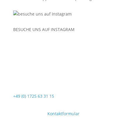
BESUCHE UNS AUF
INSTAGRAM
Service-Hotline
Unterstützung und Beratung unter:
+49 (0) 1725 63 31 15
Mo-Fr, 09:00 – 17:00 Uhr
Oder über unser
Kontaktformular
.
Shop-Kategorien