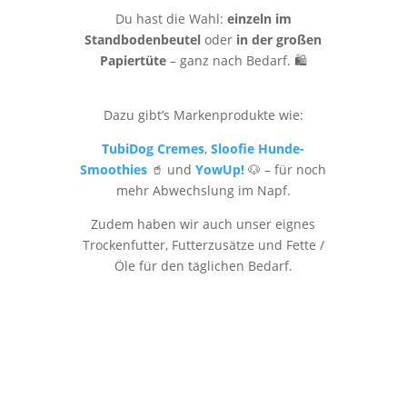
Du hast die Wahl:
einzeln im
Standbodenbeutel
oder
in der großen
Papiertüte
– ganz nach Bedarf. 🛍️
Dazu gibt’s Markenprodukte wie:
TubiDog Cremes
,
Sloofie Hunde-
Smoothies
🥤 und
YowUp!
🐶 – für noch
mehr Abwechslung im Napf.
Zudem haben wir auch unser eignes
Trockenfutter, Futterzusätze und Fette /
Öle für den täglichen Bedarf.