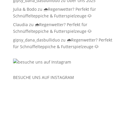
gipsy_dana_dasbulliduo
zu
Über Uns 2025
Julia & Bodo
zu
🌧️Regenwetter? Perfekt für
Schnüffelteppiche & Futterspielzeuge 🐶
Claudia
zu
🌧️Regenwetter? Perfekt für
Schnüffelteppiche & Futterspielzeuge 🐶
gipsy_dana_dasbulliduo
zu
🌧️Regenwetter? Perfekt
für Schnüffelteppiche & Futterspielzeuge 🐶
BESUCHE UNS AUF
INSTAGRAM
Service-Hotline