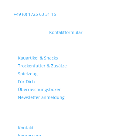
Unterstützung und Beratung unter:
+49 (0) 1725 63 31 15
Mo-Fr, 09:00 – 17:00 Uhr
Oder über unser
Kontaktformular
.
Shop-Kategorien
Kauartikel & Snacks
Trockenfutter & Zusätze
Spielzeug
Für Dich
Überraschungsboxen
Newsletter anmeldung
gesetzliche Informationen
Kontakt
Impressum