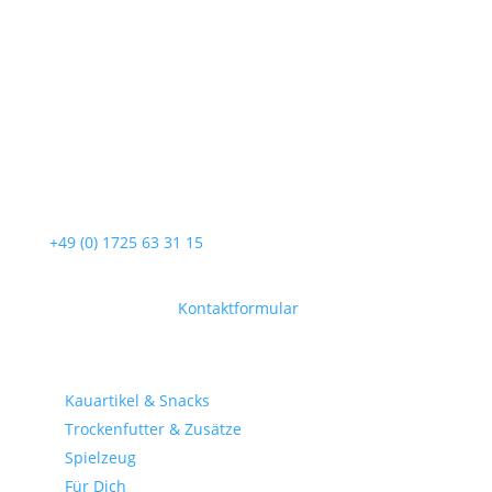
Service-Hotline
Unterstützung und Beratung unter:
+49 (0) 1725 63 31 15
Mo-Fr, 09:00 – 17:00 Uhr
Oder über unser
Kontaktformular
.
Shop-Kategorien
Kauartikel & Snacks
Trockenfutter & Zusätze
Spielzeug
Für Dich