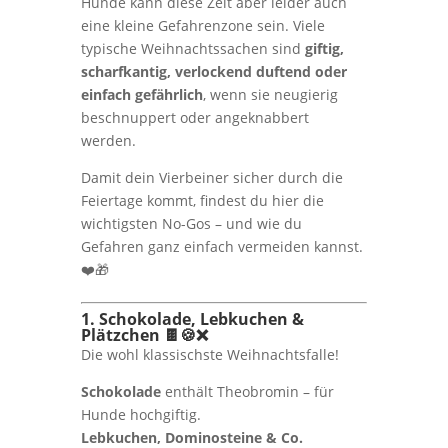
Hunde kann diese Zeit aber leider auch
eine kleine Gefahrenzone sein. Viele
typische Weihnachtssachen sind
giftig,
scharfkantig, verlockend duftend oder
einfach gefährlich
, wenn sie neugierig
beschnuppert oder angeknabbert
werden.
Damit dein Vierbeiner sicher durch die
Feiertage kommt, findest du hier die
wichtigsten No-Gos – und wie du
Gefahren ganz einfach vermeiden kannst.
❤️🎁
1. Schokolade, Lebkuchen &
Plätzchen 🍫🍪❌
Die wohl klassischste Weihnachtsfalle!
Schokolade
enthält Theobromin – für
Hunde hochgiftig.
Lebkuchen, Dominosteine & Co.