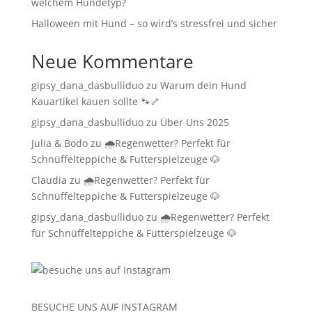
welchem Hundetyp?
Halloween mit Hund – so wird’s stressfrei und sicher
Neue Kommentare
gipsy_dana_dasbulliduo
zu
Warum dein Hund
Kauartikel kauen sollte 🐾🦴
gipsy_dana_dasbulliduo
zu
Über Uns 2025
Julia & Bodo
zu
🌧️Regenwetter? Perfekt für
Schnüffelteppiche & Futterspielzeuge 🐶
Claudia
zu
🌧️Regenwetter? Perfekt für
Schnüffelteppiche & Futterspielzeuge 🐶
gipsy_dana_dasbulliduo
zu
🌧️Regenwetter? Perfekt
für Schnüffelteppiche & Futterspielzeuge 🐶
BESUCHE UNS AUF
INSTAGRAM