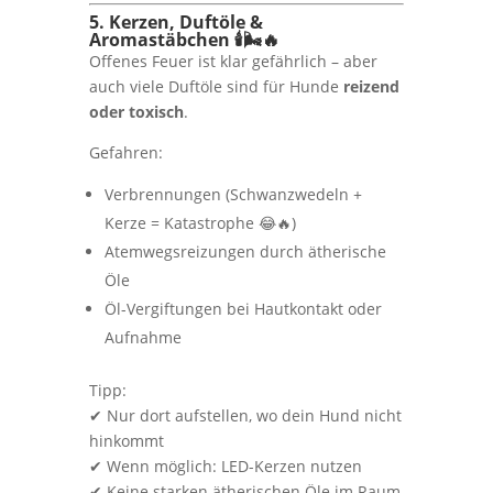
5. Kerzen, Duftöle &
Aromastäbchen 🕯🌬️🔥
Offenes Feuer ist klar gefährlich – aber
auch viele Duftöle sind für Hunde
reizend
oder toxisch
.
Gefahren:
Verbrennungen (Schwanzwedeln +
Kerze = Katastrophe 😂🔥)
Atemwegsreizungen durch ätherische
Öle
Öl-Vergiftungen bei Hautkontakt oder
Aufnahme
Tipp:
✔ Nur dort aufstellen, wo dein Hund nicht
hinkommt
✔ Wenn möglich: LED-Kerzen nutzen
✔ Keine starken ätherischen Öle im Raum